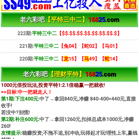
老六彩吧
【平特三中二】
168
25
.com
222期:
平特三中二
【$$.$$.$$.$$.$$.$$.$$.$】
221期:
平特三中二
【兔04】【蛇02】【马01】
220期:
平特三中二
【
龙
15】【
马
49】【
蛇
14】
老六彩吧
【理财平特】
168
25
.com
1000元倍投玩法,投资平特1:2.1倍稳赢一把就收!
=>目标:中一把就走人！
第1期:下注400元:
中了→拿回840元,净赚 840-400=440元,直接
收手!
若没中?别慌!
第2期:补注600元:
中了→拿回1260元,扣掉总成本1000元,净赚
260!
友情提示:
稳赚投资;不拖不追,别冲动,玩得起才玩!理性上车,赢钱