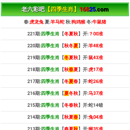
老六彩吧
【四季生肖】
168
25
.com
春:
虎龙兔
夏:
羊马蛇
秋:
狗鸡猴
冬:
牛鼠猪
221期:
四季生肖
【
冬夏秋
】开:
？00准
220期:
四季生肖
【
秋冬
夏
】开:
羊48准
219期:
四季生肖
【
冬
夏秋
】开:
鼠43准
218期:
四季生肖
【
秋
春
夏
】开:
虎17准
217期:
四季生肖
【
冬
夏
春
】开:
蛇26准
216期:
四季生肖
【
夏
冬秋
】开:
马37准
215期:
四季生肖
【
冬春秋
】开:
蛇14错
214期:
四季生肖
【
秋夏
春
】开:
兔04准
213期:
四季生肖
【
春夏
秋
】开:
猴35准