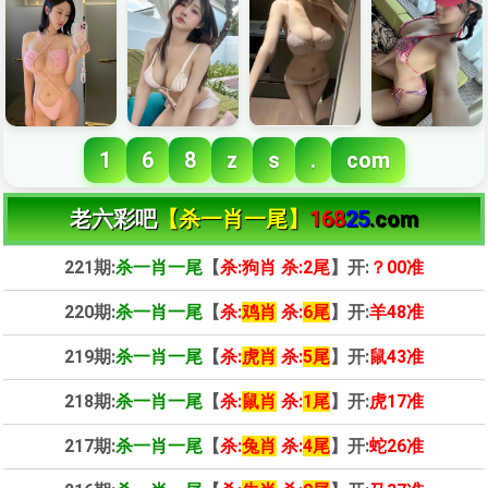
1
6
8
z
s
.
com
老六彩吧
【杀一肖一尾】
168
25
.com
221期:
杀一肖一尾
【
杀:狗肖 杀:2尾
】开:
？00准
220期:
杀一肖一尾
【
杀:
鸡肖
杀:
6尾
】开:
羊48准
219期:
杀一肖一尾
【
杀:
虎肖
杀:
5尾
】开:
鼠43准
218期:
杀一肖一尾
【
杀:
鼠肖
杀:
1尾
】开:
虎17准
217期:
杀一肖一尾
【
杀:
兔肖
杀:
4尾
】开:
蛇26准