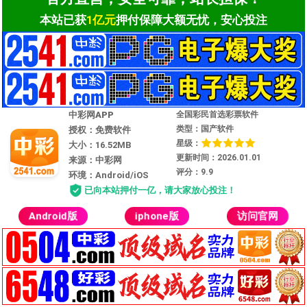
本站已获
1亿元
押付保障大额无忧，安心投注
中彩网APP
全国彩民首选彩票软件
类型：国产软件
授权：免费软件
星级：
大小：16.52MB
更新时间：2026.01.01
来源：中彩网
评分：9.9
环境：Android/iOS
已向本站押付一亿，请大家放心投注！
Android版
iphone版
访问官网