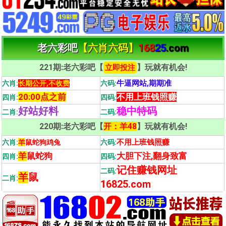
老六彩吧
【六肖六码】
168
25
.com
221期:老六彩吧【
】玩就有机会!
立即投注
牛逼网站,期期准
六肖:
长期公开,不收费
六码:
20:00点之前
不用上班钱照赚
四肖:
四码:
好站好料
稳中特码
二肖:
二码:
220期:老六彩吧【
开：羊48
】玩就有机会!
不用上班钱照赚
六肖:
羊
鼠蛇狗鸡兔
六码:
羊
鼠蛇狗
大胆下注,翻身致富
四肖:
四码:
记住赚钱网址
二码:
羊
鼠
二肖:
16825.com