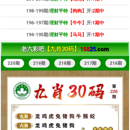
198-199期:
理财平特
【狗狗】
开
:2期中
196-197期:
理财平特
【牛牛】
开
:1期中
194-195期:
理财平特
【马马】
开
:1期中
老六彩吧
【九肖30码】
168
25
.com
220期
219期
218期
217期
216期