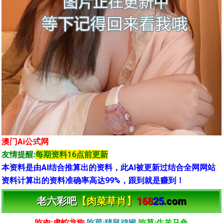
澳门Ai公式网
友情提醒:
每期资料16点前更新
本资料是由AI结合推算出的资料，此AI被更新过结合全网网站
资料计算出的资料准确率高达99%，跟到就是赚到！
老六彩吧
【肉菜草肖】
168
25
.com
吃肉:虎蛇龙狗
吃菜:猪鼠鸡猴
吃草:牛羊马兔