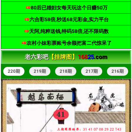
80后已婚妇女每天玩这个日赚50万
六合彩58倍,秒送68元彩金,实力平台
天阿,纯粹送钱,特码58倍,还不限码数
农村小妹彩票账号余额把富二代惊呆了
老六彩吧
【挂牌图】
168
25
.com
220期
219期
218期
217期
216期