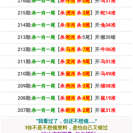
216期:
杀一肖一尾
【
杀:
牛肖
杀:
0尾
】开:
马37准
215期:
杀一肖一尾
【
杀:
虎肖
杀:
3尾
】开:
蛇14准
214期:
杀一肖一尾
【
杀:
羊肖
杀:
9尾
】开:
兔04准
213期:
杀一肖一尾
【
杀:
蛇肖
杀:
5尾
】开:
猴35错
212期:
杀一肖一尾
【
杀:
马肖
杀:
7尾
】开:
牛06准
211期:
杀一肖一尾
【
杀:
龙肖
杀:
9尾
】开:
马01准
210期:
杀一肖一尾
【
杀:
鼠肖
杀:
0尾
】开:
马49准
209期:
杀一肖一尾
【
杀:
狗肖
杀:
3尾
】开:
猪08准
208期:
杀一肖一尾
【
杀:
猪肖
杀:
4尾
】开:
鼠19准
207期:
杀一肖一尾
【
杀:
蛇肖
杀:
2尾
】开:
鼠31准
“我看过了，但还不想领……”
❗你不是不想领资料，是怕自己又错过