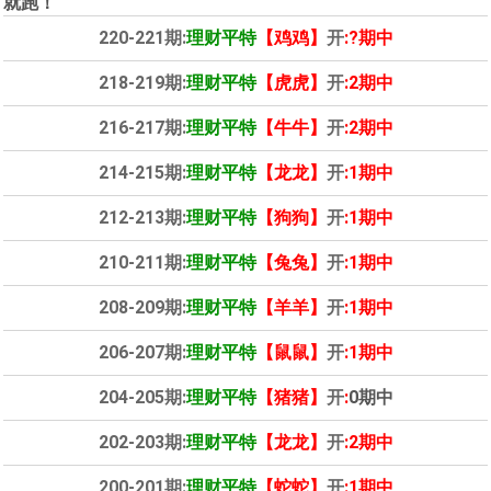
就跑！
220-221期:
理财平特
【鸡鸡】
开
:?期中
218-219期:
理财平特
【虎虎】
开
:2期中
216-217期:
理财平特
【牛牛】
开
:2期中
214-215期:
理财平特
【龙龙】
开
:1期中
212-213期:
理财平特
【狗狗】
开
:1期中
210-211期:
理财平特
【兔兔】
开
:1期中
208-209期:
理财平特
【羊羊】
开
:1期中
206-207期:
理财平特
【鼠鼠】
开
:1期中
204-205期:
理财平特
【猪猪】
开
:
0期中
202-203期:
理财平特
【龙龙】
开
:2期中
200-201期:
理财平特
【蛇蛇】
开
:1期中