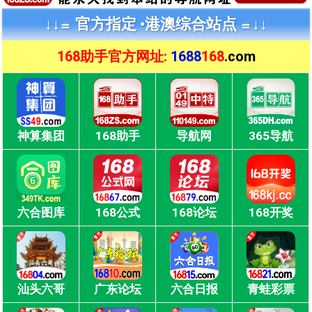
↓↓≌ 官方指定 •
港澳综合站点 ≌↓↓
168助手官方网址:
1688
168
.com
神算集团
168助手
导航网
365导航
六合图库
168公式
168论坛
168开奖
汕头六哥
广东论坛
六合日报
青蛙彩票