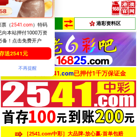
送
58
元
2541
元
中彩彩票由49图库849tk.com
请广大彩民放心投注！
澳彩资料区
港彩资料区
彩票（
2541.com
）特码
向本站押付1000万资
点击注册首存100元到账2
必备！点击免费开户
PA视讯
点击投注
点击投注
送2541元
20009
.com
20009
捕鱼游戏
点击投注
点击投注
不再提醒
20009
.com
20009
站长担保
25
41
.com
已押付1千万保证金
博彩必备！值得选择！真正的大额
［2541.com中彩］大品牌-放心赢-首单包赔