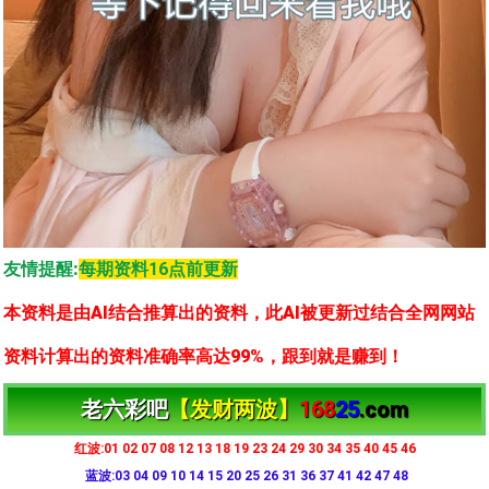
友情提醒:
每期资料16点前更新
本资料是由AI结合推算出的资料，此AI被更新过结合全网网站
资料计算出的资料准确率高达99%，跟到就是赚到！
老六彩吧
【发财两波】
168
25
.com
红波:01 02 07 08 12 13 18 19 23 24 29 30 34 35 40 45 46
蓝波:03 04 09 10 14 15 20 25 26 31 36 37 41 42 47 48